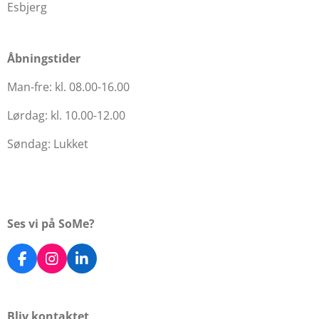
Esbjerg
Åbningstider
Man-fre: kl. 08.00-16.00
Lørdag: kl. 10.00-12.00
Søndag: Lukket
Ses vi på SoMe?
F
I
L
a
n
i
c
s
n
e
t
k
Bliv kontaktet
b
a
e