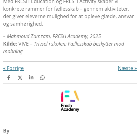
Med FRESH Education og FRESH Activity skaber vi
konkrete rammer for fællesskab – gennem aktiviteter,
der giver eleverne mulighed for at opleve glæde, ansvar
og samhørighed.
– Mahmoud Zamzam, FRESH Academy, 2025
Kilde:
VIVE –
Trivsel i skolen: Fællesskab beskytter mod
mobning
«
Forrige
Næste
»
D
D
D
D
e
e
e
e
l
l
l
l
e
e
By