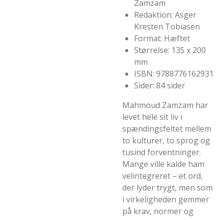
Zamzam
Redaktion: Asger
Kresten Tobiasen
Format: Hæftet
Størrelse: 135 x 200
mm
ISBN: 9788776162931
Sider: 84 sider
Mahmoud Zamzam har
levet hele sit liv i
spændingsfeltet mellem
to kulturer, to sprog og
tusind forventninger.
Mange ville kalde ham
velintegreret – et ord,
der lyder trygt, men som
i virkeligheden gemmer
på krav, normer og