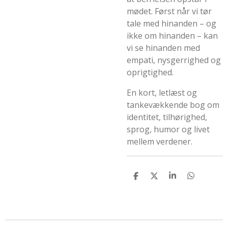
mødet. Først når vi tør
tale med hinanden – og
ikke om hinanden – kan
vi se hinanden med
empati, nysgerrighed og
oprigtighed.
En kort, letlæst og
tankevækkende bog om
identitet, tilhørighed,
sprog, humor og livet
mellem verdener.
D
D
D
D
e
e
e
e
l
l
l
l
e
e