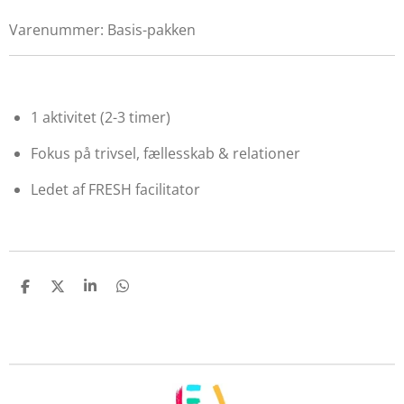
Varenummer:
Basis-pakken
1 aktivitet (2-3 timer)
Fokus på trivsel, fællesskab & relationer
Ledet af FRESH facilitator
D
D
D
D
e
e
e
e
l
l
l
l
e
e